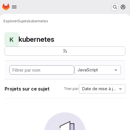
Page d'accueil
Passer au contenu principal
M
Explorer
Sujets
kubernetes
kubernetes
K
JavaScript
Projets sur ce sujet
Date de mise à jour
Trier par: