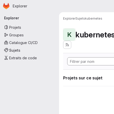
Page d'accueil
Passer au contenu principal
Explorer
Navigation principale
Explorer
Explorer
Sujets
kubernetes
Projets
kubernete
K
Groupes
Catalogue CI/CD
Sujets
Extraits de code
Projets sur ce sujet