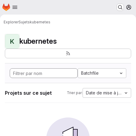
Page d'accueil
Passer au contenu principal
M
Explorer
Sujets
kubernetes
kubernetes
K
Batchfile
Projets sur ce sujet
Date de mise à jour
Trier par: