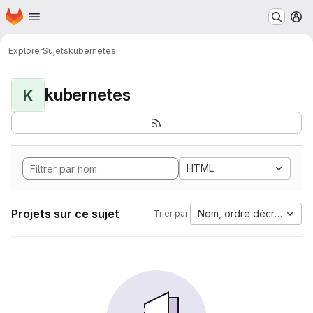
Page d'accueil
Passer au contenu principal
M
Explorer
Sujets
kubernetes
kubernetes
K
HTML
Projets sur ce sujet
Nom, ordre décroissant
Trier par: