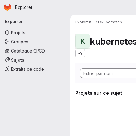
Page d'accueil
Passer au contenu principal
Explorer
Navigation principale
Explorer
Explorer
Sujets
kubernetes
Projets
kubernete
K
Groupes
Catalogue CI/CD
Sujets
Extraits de code
Projets sur ce sujet