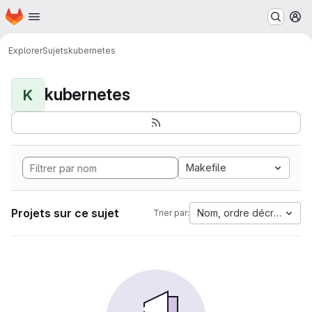
Page d'accueil
Passer au contenu principal
M
Explorer
Sujets
kubernetes
kubernetes
K
Makefile
Projets sur ce sujet
Nom, ordre décroissant
Trier par: