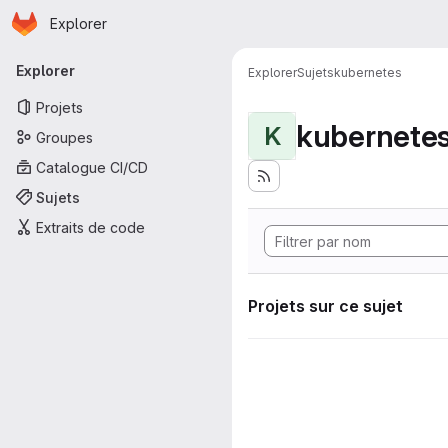
Page d'accueil
Passer au contenu principal
Explorer
Navigation principale
Explorer
Explorer
Sujets
kubernetes
Projets
kubernete
K
Groupes
Catalogue CI/CD
Sujets
Extraits de code
Projets sur ce sujet